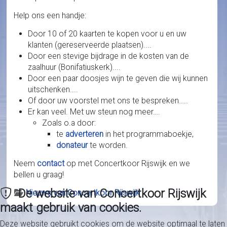
Help ons een handje:
Door 10 of 20 kaarten te kopen voor u en uw
klanten (gereserveerde plaatsen)....
Door een stevige bijdrage in de kosten van de
zaalhuur (Bonifatiuskerk)....
Door een paar doosjes wijn te geven die wij kunnen
uitschenken....
Of door uw voorstel met ons te bespreken…..
Er kan veel. Met uw steun nog meer….
Zoals o.a door:
te
adverteren
in het programmaboekje,
donateur
te worden.
Neem
contact
op met Concertkoor Rijswijk en we
bellen u graag!
De website van Concertkoor Rijswijk
Details
Nieuws van Concertkoor Rijswijk
maakt gebruik van cookies.
Deze website gebruikt cookies om de website optimaal te laten