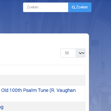
Zoeken
Zoeken
Toon #
The Old 100th Psalm Tune (R. Vaughan
ag