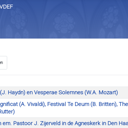
en
e (J. Haydn) en Vesperae Solemnes (W.A. Mozart)
nificat (A. Vivaldi), Festival Te Deum (B. Britten), 
Rutter)
n em. Pastoor J. Zijerveld in de Agneskerk in Den Ha