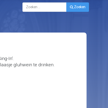
Zoeken
Zoeken
ng-In'.
aasje gluhwein te drinken.